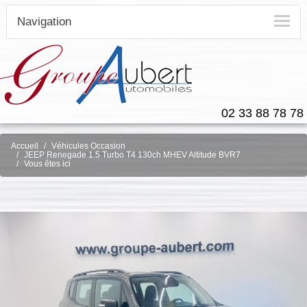
Navigation
02 33 88 78 78
Accueil
Véhicules Occasion
JEEP Renegade 1.5 Turbo T4 130ch MHEV Altitude BVR7
Vous êtes ici