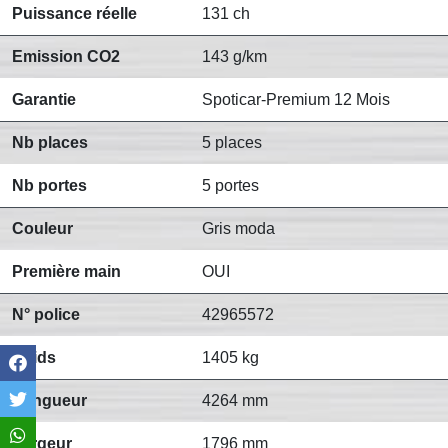
Puissance réelle
131 ch
Emission CO2
143 g/km
Garantie
Spoticar-Premium 12 Mois
Nb places
5 places
Nb portes
5 portes
Couleur
Gris moda
Première main
OUI
N° police
42965572
Poids
1405 kg
Longueur
4264 mm
Largeur
1796 mm