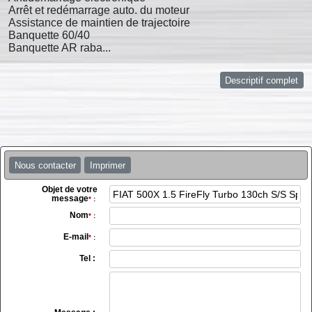
Arrêt et redémarrage auto. du moteur
Assistance de maintien de trajectoire
Banquette 60/40
Banquette AR raba...
Descriptif complet
Nous contacter
Imprimer
Objet de votre
message
*
:
Nom
*
:
E-mail
*
:
Tel :